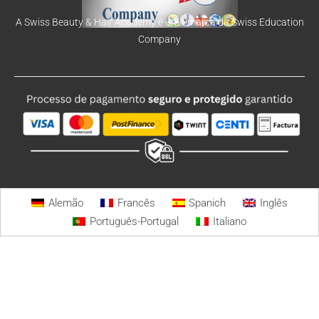
A Swiss Beauty & Hair Academy é uma marca da Swiss Education
Company
Alemão
Francês
Spanich
Inglês
Português-Portugal
Italiano