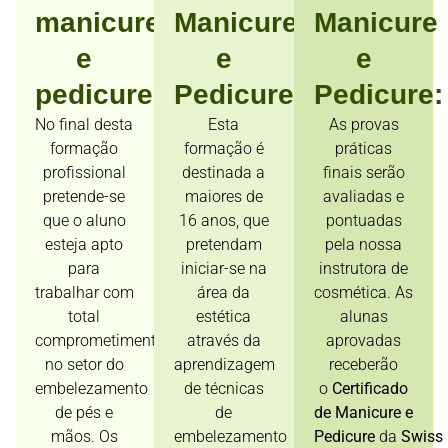
manicure
Manicure
Manicure
e
e
e
pedicure:
Pedicure:
Pedicure:
No final desta
Esta
As provas
formação
formação é
práticas
profissional
destinada a
finais serão
pretende-se
maiores de
avaliadas e
que o aluno
16 anos, que
pontuadas
esteja apto
pretendam
pela nossa
para
iniciar-se na
instrutora de
trabalhar com
área da
cosmética. As
total
estética
alunas
comprometimento
através da
aprovadas
no setor do
aprendizagem
receberão
embelezamento
de técnicas
o
Certificado
de pés e
de
de Manicure e
mãos. Os
embelezamento
Pedicure
da
Swiss