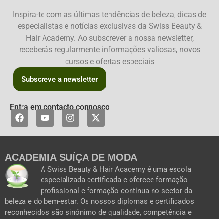
Inspira-te com as últimas tendências de beleza, dicas de
especialistas e notícias exclusivas da Swiss Beauty &
Hair Academy. Ao subscrever a nossa newsletter,
receberás regularmente informações valiosas, novos
cursos e ofertas especiais
Subscreve a newsletter
Entra em contacto connosco
F
Y
I
X
a
o
n
-
c
u
s
t
e
t
t
w
b
u
a
i
ACADEMIA SUÍÇA DE MODA
o
b
g
t
o
e
r
t
A Swiss Beauty & Hair Academy é uma escola
k
a
e
especializada certificada e oferece formação
m
r
profissional e formação contínua no sector da
beleza e do bem-estar. Os nossos diplomas e certificados
reconhecidos são sinónimo de qualidade, competência e