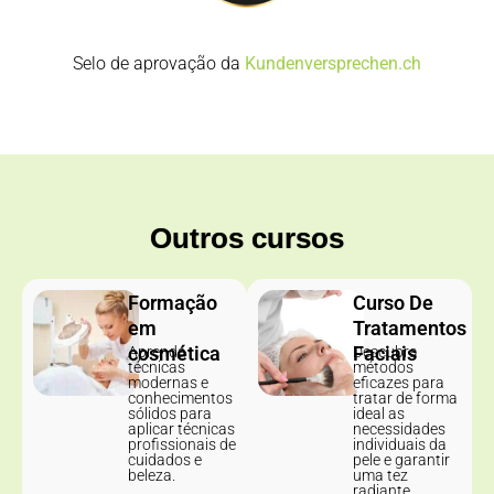
Selo de aprovação da
Kundenversprechen.ch
Outros cursos
Formação
Curso De
em
Tratamentos
cosmética
Faciais
Aprenda
Descubra
técnicas
métodos
modernas e
eficazes para
conhecimentos
tratar de forma
sólidos para
ideal as
aplicar técnicas
necessidades
profissionais de
individuais da
cuidados e
pele e garantir
beleza.
uma tez
radiante.