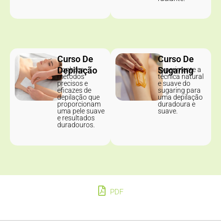
Curso De
Curso De
Depilação
Sugaring
Conheça
Experimente a
métodos
técnica natural
precisos e
e suave do
eficazes de
sugaring para
depilação que
uma depilação
proporcionam
duradoura e
uma pele suave
suave.
e resultados
duradouros.
PDF