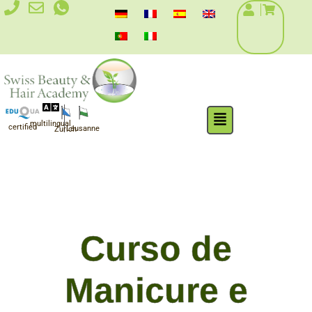
Skip
to
content
Flyout
multilingual
Menu
certified
Lausanne
Zurich
Curso de
Manicure e