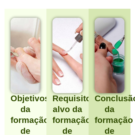
Objetivos
Requisitos/Público-
Conclusã
da
alvo da
da
formação
formação
formação
de
de
de