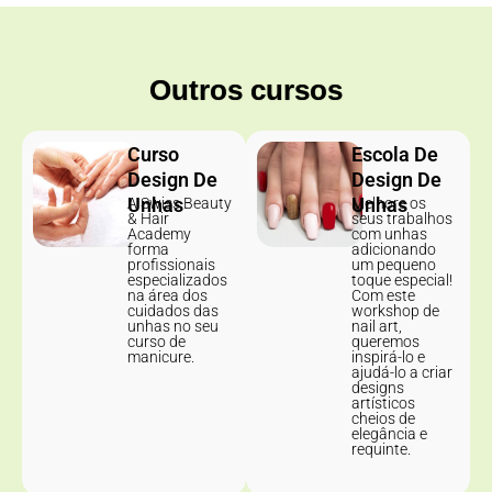
Outros cursos
Curso
Escola De
Design De
Design De
Unhas
Unhas
A Swiss Beauty
Melhore os
& Hair
seus trabalhos
Academy
com unhas
forma
adicionando
profissionais
um pequeno
especializados
toque especial!
na área dos
Com este
cuidados das
workshop de
unhas no seu
nail art,
curso de
queremos
manicure.
inspirá-lo e
ajudá-lo a criar
designs
artísticos
cheios de
elegância e
requinte.