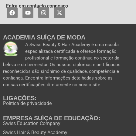
Entra em contacto connosco
F
Y
I
X
a
o
n
-
c
u
s
t
e
t
t
w
b
u
a
i
ACADEMIA SUÍÇA DE MODA
o
b
g
t
o
e
r
t
A Swiss Beauty & Hair Academy é uma escola
k
a
e
especializada certificada e oferece formação
m
r
profissional e formação contínua no sector da
beleza e do bem-estar. Os nossos diplomas e certificados
reconhecidos são sinónimo de qualidade, competência e
confiança. Encontra informações detalhadas sobre as
nossas certificações diretamente no nosso site
LIGAÇÕES:
Política de privacidade
EMPRESA SUÍÇA DE EDUCAÇÃO:
Swiss Education Company
Swiss Hair & Beauty Academy