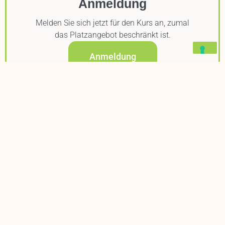
Anmeldung
Melden Sie sich jetzt für den Kurs an, zumal
das Platzangebot beschränkt ist.
Anmeldung
Wir freuen uns herzlich auf Ihren Besuch, bei welchem wir
Ihnen unsere Fashion Fachschule gerne persönlich
vorstellen! Nutzen Sie auch die Gelegenheit unsere
Fachschule während einem Schnupper-Halbtag
unverbindlich kennenzulernen! Selbstverständlich können Sie
sich auch direkt für einen Kurs anmelden und sich damit
rechtzeitig Ihren Ausbildungsplatz reservieren, zumal
aufgrund der kleinen Klassen ein begrenztes Platzangebot
besteht.