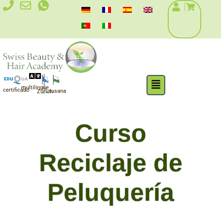
Ir
al
contenido
Flyout
multilingüe
Menu
certificado
Lausana
Zúrich
Curso
Reciclaje de
Peluquería