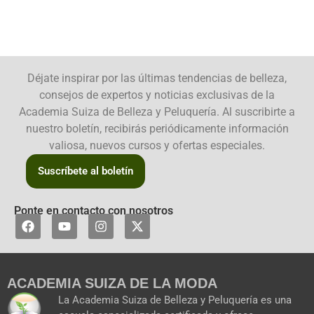
Déjate inspirar por las últimas tendencias de belleza,
consejos de expertos y noticias exclusivas de la
Academia Suiza de Belleza y Peluquería. Al suscribirte a
nuestro boletín, recibirás periódicamente información
valiosa, nuevos cursos y ofertas especiales.
Suscríbete al boletín
Ponte en contacto con nosotros
F
Y
I
X
a
o
n
-
c
u
s
t
e
t
t
w
b
u
a
i
ACADEMIA SUIZA DE LA MODA
o
b
g
t
o
e
r
t
La Academia Suiza de Belleza y Peluquería es una
k
a
e