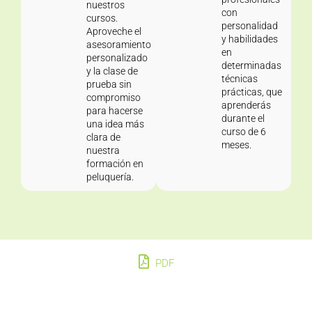
nuestros
con
cursos.
personalidad
Aproveche el
y habilidades
asesoramiento
en
personalizado
determinadas
y la clase de
técnicas
prueba sin
prácticas, que
compromiso
aprenderás
para hacerse
durante el
una idea más
curso de 6
clara de
meses.
nuestra
formación en
peluquería.
PDF