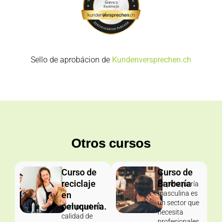
Sello de aprobácion de
Kundenversprechen.ch
Otros cursos
Curso de
Curso de
reciclaje
Barbería
La peluquería
masculina es
en
un sector que
peluquería.
Compruebe la
necesita
calidad de
profesionales