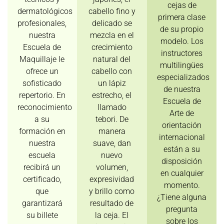
cejas de
dermatológicos
cabello fino y
primera clase
profesionales,
delicado se
de su propio
nuestra
mezcla en el
modelo. Los
Escuela de
crecimiento
instructores
Maquillaje le
natural del
multilingües
ofrece un
cabello con
especializados
sofisticado
un lápiz
de nuestra
repertorio. En
estrecho, el
Escuela de
reconocimiento
llamado
Arte de
a su
tebori. De
orientación
formación en
manera
internacional
nuestra
suave, dan
están a su
escuela
nuevo
disposición
recibirá un
volumen,
en cualquier
certificado,
expresividad
momento.
que
y brillo como
¿Tiene alguna
garantizará
resultado de
pregunta
su billete
la ceja. El
sobre los