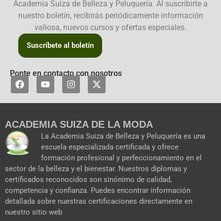
Academia Suiza de Belleza y Peluquería. Al suscribirte a
nuestro boletín, recibirás periódicamente información
valiosa, nuevos cursos y ofertas especiales.
Suscríbete al boletín
Ponte en contacto con nosotros
F
Y
I
X
a
o
n
-
c
u
s
t
e
t
t
w
b
u
a
i
ACADEMIA SUIZA DE LA MODA
o
b
g
t
o
e
r
t
La Academia Suiza de Belleza y Peluquería es una
k
a
e
escuela especializada certificada y ofrece
m
r
formación profesional y perfeccionamiento en el
sector de la belleza y el bienestar. Nuestros diplomas y
certificados reconocidos son sinónimo de calidad,
competencia y confianza. Puedes encontrar información
detallada sobre nuestras certificaciones directamente en
nuestro sitio web