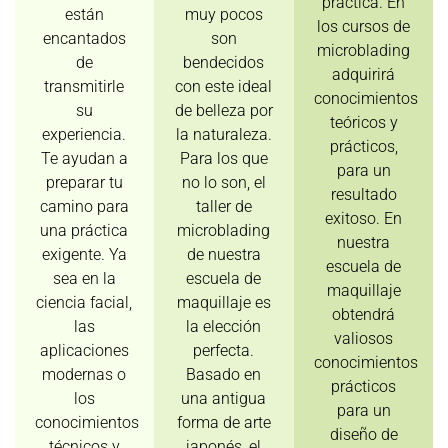
práctica. En
están
muy pocos
los cursos de
encantados
son
microblading
de
bendecidos
adquirirá
transmitirle
con este ideal
conocimientos
su
de belleza por
teóricos y
experiencia.
la naturaleza.
prácticos,
Te ayudan a
Para los que
para un
preparar tu
no lo son, el
resultado
camino para
taller de
exitoso. En
una práctica
microblading
nuestra
exigente. Ya
de nuestra
escuela de
sea en la
escuela de
maquillaje
ciencia facial,
maquillaje es
obtendrá
las
la elección
valiosos
aplicaciones
perfecta.
conocimientos
modernas o
Basado en
prácticos
los
una antigua
para un
conocimientos
forma de arte
diseño de
técnicos y
japonés, el