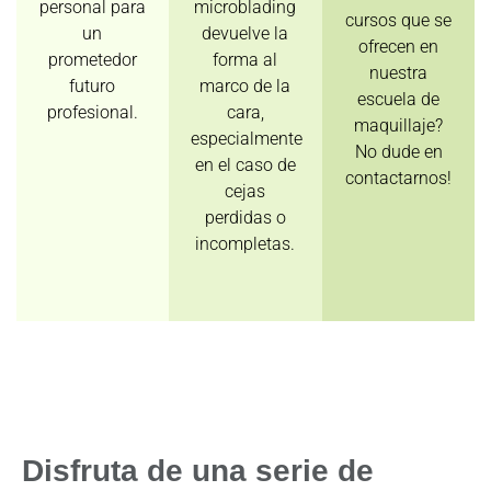
personal para
microblading
cursos que se
un
devuelve la
ofrecen en
prometedor
forma al
nuestra
futuro
marco de la
escuela de
profesional.
cara,
maquillaje?
especialmente
No dude en
en el caso de
contactarnos!
cejas
perdidas o
incompletas.
Disfruta de una serie de