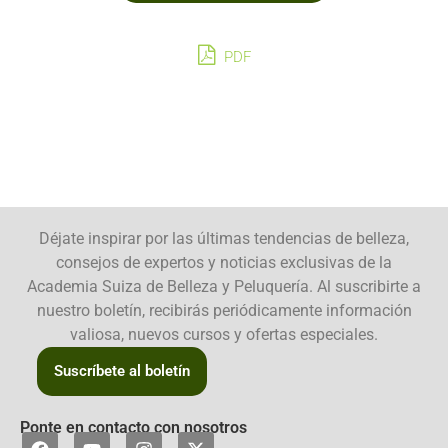
PDF
Déjate inspirar por las últimas tendencias de belleza,
consejos de expertos y noticias exclusivas de la
Academia Suiza de Belleza y Peluquería. Al suscribirte a
nuestro boletín, recibirás periódicamente información
valiosa, nuevos cursos y ofertas especiales.
Suscríbete al boletín
Ponte en contacto con nosotros
F
Y
I
X