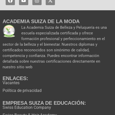
a
o
n
-
c
u
s
t
e
t
t
w
b
u
a
i
ACADEMIA SUIZA DE LA MODA
o
b
g
t
o
e
r
t
La Academia Suiza de Belleza y Peluquería es una
k
a
e
escuela especializada certificada y ofrece
m
r
formación profesional y perfeccionamiento en el
sector de la belleza y el bienestar. Nuestros diplomas y
certificados reconocidos son sinónimo de calidad,
competencia y confianza. Puedes encontrar información
detallada sobre nuestras certificaciones directamente en
nuestro sitio web
ENLACES:
Vacantes
Política de privacidad
EMPRESA SUIZA DE EDUCACIÓN:
Swiss Education Company