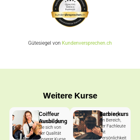
Gütesiegel von
Kundenversprechen.ch
Weitere Kurse
Coiffeur
Barbierkurs​
Barbering ist
ein Bereich,
Ausbildung
Überzeugen
der Fachleute
Sie sich von
mit
der Qualität
Persönlichkeit
unserer Kurse.