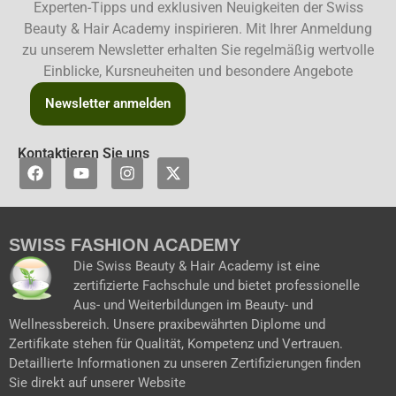
Experten-Tipps und exklusiven Neuigkeiten der Swiss
Beauty & Hair Academy inspirieren. Mit Ihrer Anmeldung
zu unserem Newsletter erhalten Sie regelmäßig wertvolle
Einblicke, Kursneuheiten und besondere Angebote
Newsletter anmelden
Kontaktieren Sie uns
F
Y
I
X
a
o
n
-
c
u
s
t
e
t
t
w
b
u
a
i
SWISS FASHION ACADEMY
o
b
g
t
o
e
r
t
Die Swiss Beauty & Hair Academy ist eine
k
a
e
zertifizierte Fachschule und bietet professionelle
m
r
Aus- und Weiterbildungen im Beauty- und
Wellnessbereich. Unsere praxibewährten Diplome und
Zertifikate stehen für Qualität, Kompetenz und Vertrauen.
Detaillierte Informationen zu unseren Zertifizierungen finden
Sie direkt auf unserer Website