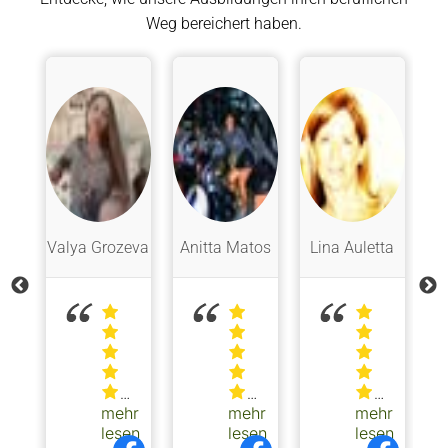
Weg bereichert haben.
so
Valya Grozeva
Anitta Matos
Lina Auletta
G
hr
mehr
mehr
mehr
r
Die
Excelente
sehr
en
lesen
lesen
lesen