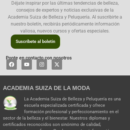
Déjate inspirar por las últimas tendencias de belleza,
consejos de expertos y noticias exclusivas de la
Academia Suiza de Belleza y Peluquería. Al suscribirte a
nuestro boletín, recibirás periódicamente información
valiosa, nuevos cursos y ofertas especiales.
Suscríbete al boletín
Ponte en contacto con nosotros
F
Y
I
X
a
o
n
-
c
u
s
t
e
t
t
w
b
u
a
i
ACADEMIA SUIZA DE LA MODA
o
b
g
t
o
e
r
t
k
a
e
La Academia Suiza de Belleza y Peluquería es una
m
r
escuela especializada certificada y ofrece
formación profesional y perfeccionamiento en el
sector de la belleza y el bienestar. Nuestros diplomas y
certificados reconocidos son sinónimo de calidad,