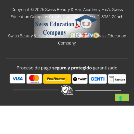
Copyright © 2026 Swiss Beauty & Hair Academy –
c/o Swiss
Education
Company GmbH,
Dübendorfstrasse 2, 8051 Zúrich
Swiss Beauty & Hair Academy es una marca de Swiss Education
Company
Alemán
Francés
Español
Inglés
Portugués (Portugal)
Italiano