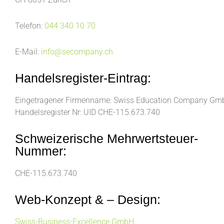
Telefon:
044 340 10 70
E-Mail:
info@secompany.ch
Handelsregister-Eintrag:
Eingetragener Firmenname: Swiss Education Company GmbH
Handelsregister Nr: UID CHE-115.673.740
Schweizerische Mehrwertsteuer-
Nummer:
CHE-115.673.740
Web-Konzept & – Design:
Swiss-Business-Excellence GmbH