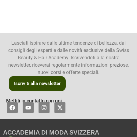
Lasciati ispirare dalle ultime tendenze di bellezza, dai
consigli degli esperti e dalle novità esclusive della Swiss
Beauty & Hair Academy. Iscrivendoti alla nostra
newsletter, riceverai regolarmente informazioni preziose,
nuovi corsi e offerte speciali.
Iscriviti alla newsletter
Mettiti in contatto con noi
F
Y
I
X
a
o
n
-
c
u
s
t
e
t
t
w
b
u
a
i
ACCADEMIA DI MODA SVIZZERA
o
b
g
t