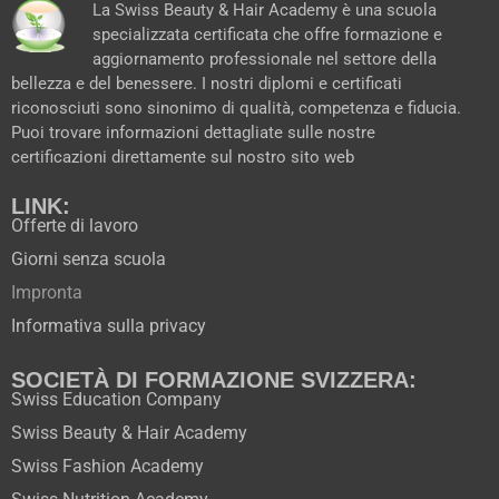
o
e
r
t
La Swiss Beauty & Hair Academy è una scuola
k
a
e
specializzata certificata che offre formazione e
m
r
aggiornamento professionale nel settore della
bellezza e del benessere. I nostri diplomi e certificati
riconosciuti sono sinonimo di qualità, competenza e fiducia.
Puoi trovare informazioni dettagliate sulle nostre
certificazioni direttamente sul nostro sito web
LINK:
Offerte di lavoro
Giorni senza scuola
Impronta
Informativa sulla privacy
SOCIETÀ DI FORMAZIONE SVIZZERA:
Swiss Education Company
Swiss Beauty & Hair Academy
Swiss Fashion Academy