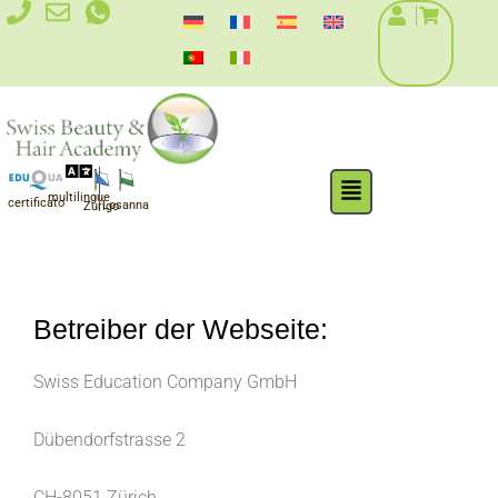
Vai
al
contenuto
Flyout
multilingue
Menu
certificato
Losanna
Zurigo
Betreiber der Webseite:
Swiss Education Company GmbH
Dübendorfstrasse 2
CH-8051 Zürich