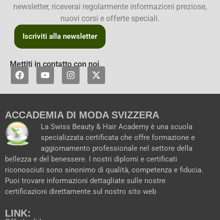
newsletter, riceverai regolarmente informazioni preziose,
nuovi corsi e offerte speciali.
Iscriviti alla newsletter
Mettiti in contatto con noi
F
Y
I
X
a
o
n
-
c
u
s
t
e
t
t
w
b
u
a
i
ACCADEMIA DI MODA SVIZZERA
o
b
g
t
o
e
r
t
La Swiss Beauty & Hair Academy è una scuola
k
a
e
specializzata certificata che offre formazione e
m
r
aggiornamento professionale nel settore della
bellezza e del benessere. I nostri diplomi e certificati
riconosciuti sono sinonimo di qualità, competenza e fiducia.
Puoi trovare informazioni dettagliate sulle nostre
certificazioni direttamente sul nostro sito web
LINK: