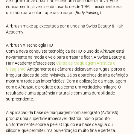
Aerógrafo ou
Airbrush
não é nenhuma descoberta nova. Este
equipamento já vem sendo usado desde 1959. Inicialmente era
utilizado para colorir apenas o corpo (
Body Painting
).
Airbrush make up executada por alunos na Swiss Beauty & Hair
Academy
Airbrush X Tecnologia HD
Com a nova conquista tecnológica de HD, o uso do
Airbrush
está
novamente na moda e veio para arrasar e ficar. A Swiss Beauty &
Hair Academy oferece este
Curso de Maquiagem Artística e
Visagismo
. Antigamente as câmeras deixavam as rugas, poros e
irregularidades da pele invisíveis. Já os aparelhos de alta definição
mostram todas as imperfeições. Com a aplicação da maquiagem
com o
Airbrush
, o produto atua como um verdadeiro milagre. O
resultado é uma aparência natural e com uma durabilidade
surpreendente.
A aplicação da base de maquiagem com aerógrafo (
Airbrush
)
produz uma superfície impecável, distribuindo o produto
uniformemente sobre a pele. O líquido é a base de água ou
silicone, que permite uma pulverização muito fina e perfeita.