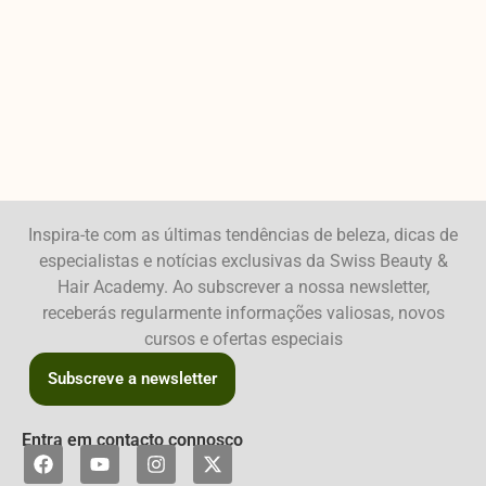
Inspira-te com as últimas tendências de beleza, dicas de
especialistas e notícias exclusivas da Swiss Beauty &
Hair Academy. Ao subscrever a nossa newsletter,
receberás regularmente informações valiosas, novos
cursos e ofertas especiais
Subscreve a newsletter
Entra em contacto connosco
F
Y
I
X
a
o
n
-