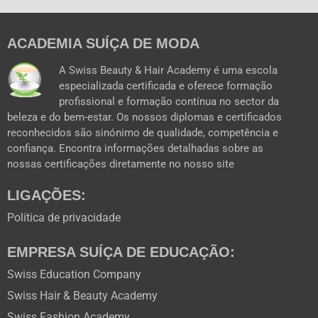
c
u
s
t
e
t
t
w
b
u
a
i
ACADEMIA SUÍÇA DE MODA
o
b
g
t
o
e
r
t
k
a
e
A Swiss Beauty & Hair Academy é uma escola
m
r
especializada certificada e oferece formação
profissional e formação contínua no sector da
beleza e do bem-estar. Os nossos diplomas e certificados
reconhecidos são sinónimo de qualidade, competência e
confiança. Encontra informações detalhadas sobre as
nossas certificações diretamente no nosso site
LIGAÇÕES:
Política de privacidade
EMPRESA SUÍÇA DE EDUCAÇÃO:
Swiss Education Company
Swiss Hair & Beauty Academy
Swiss Fashion Academy