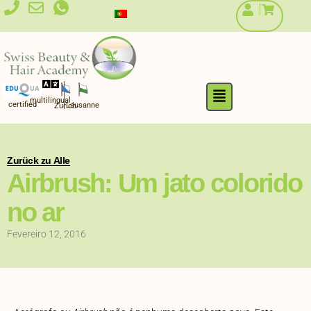
Skip
to
content
Flyout
multilingual
Menu
certified
Lausanne
Zurich
Zurück zu Alle
Airbrush: Um jato colorido
no ar
Fevereiro 12, 2016