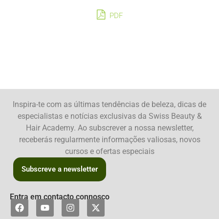
PDF
Inspira-te com as últimas tendências de beleza, dicas de
especialistas e notícias exclusivas da Swiss Beauty &
Hair Academy. Ao subscrever a nossa newsletter,
receberás regularmente informações valiosas, novos
cursos e ofertas especiais
Subscreve a newsletter
Entra em contacto connosco
F
Y
I
X
a
o
n
-