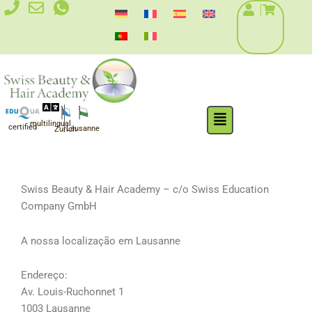
Skip
to
content
Flyout
multilingual
Menu
certified
Lausanne
Zurich
Swiss Beauty & Hair Academy – c/o Swiss Education
Company GmbH
A nossa localização em Lausanne
Endereço:
Av. Louis-Ruchonnet 1
1003 Lausanne