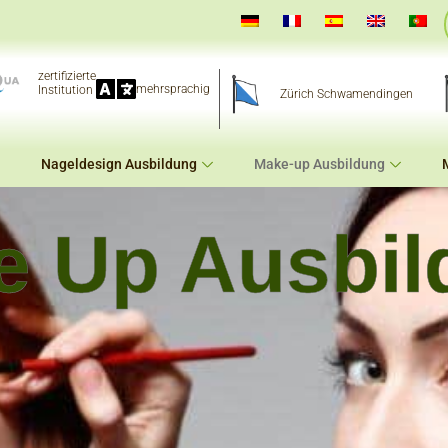
zertifizierte
mehrsprachig
Institution
Zürich Schwamendingen
Nageldesign Ausbildung
Make-up Ausbildung
e Up Ausbil