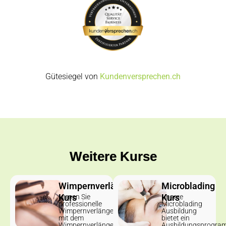
Gütesiegel von
Kundenversprechen.ch
Weitere Kurse
Wimpernverlängerung
Microblading
Kurs
Kurs
Lernen Sie
Unsere
professionelle
Microblading
Wimpernverlängerung
Ausbildung
mit dem
bietet ein
Wimpernverlängerung
Ausbildungsprogra