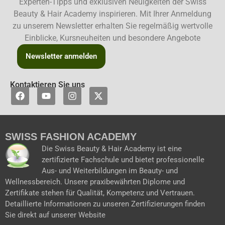
Experten-Tipps und exklusiven Neuigkeiten der Swiss
Beauty & Hair Academy inspirieren. Mit Ihrer Anmeldung
zu unserem Newsletter erhalten Sie regelmäßig wertvolle
Einblicke, Kursneuheiten und besondere Angebote
Newsletter anmelden
Kontaktieren Sie uns
F
Y
I
X
a
o
n
-
c
u
s
t
e
t
t
w
b
u
a
i
SWISS FASHION ACADEMY
o
b
g
t
o
e
r
t
Die Swiss Beauty & Hair Academy ist eine
k
a
e
zertifizierte Fachschule und bietet professionelle
m
r
Aus- und Weiterbildungen im Beauty- und
Wellnessbereich. Unsere praxibewährten Diplome und
Zertifikate stehen für Qualität, Kompetenz und Vertrauen.
Detaillierte Informationen zu unseren Zertifizierungen finden
Sie direkt auf unserer Website