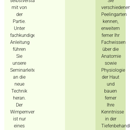
selbstverständlich
Sie
mit von
verschiedene
der
Peelingarten
Partie.
kennen,
Unter
erweitern
fachkundiger
ferner Ihr
Anleitung
Fachwissen
führen
über die
Sie
Anatomie
unsere
sowie
Seminarleiter
Physiologie
an die
der Haut
neue
und
Technik
bauen
heran.
ferner
Der
Ihre
Wimpernverängerungskurs
Kenntnisse
ist nur
in der
eines
Tiefenbehand