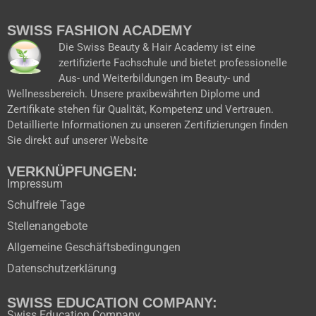
e
t
t
w
b
u
a
i
SWISS FASHION ACADEMY
o
b
g
t
o
e
r
t
Die Swiss Beauty & Hair Academy ist eine
k
a
e
zertifizierte Fachschule und bietet professionelle
m
r
Aus- und Weiterbildungen im Beauty- und
Wellnessbereich. Unsere praxibewährten Diplome und
Zertifikate stehen für Qualität, Kompetenz und Vertrauen.
Detaillierte Informationen zu unseren Zertifizierungen finden
Sie direkt auf unserer Website
VERKNÜPFUNGEN:
Impressum
Schulfreie Tage
Stellenangebote
Allgemeine Geschäftsbedingungen
Datenschutzerklärung
SWISS EDUCATION COMPANY:
Swiss Education Company