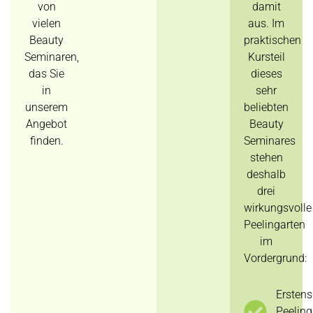
von
damit
vielen
aus. Im
Beauty
praktischen
Seminaren,
Kursteil
das Sie
dieses
in
sehr
unserem
beliebten
Angebot
Beauty
finden.
Seminares
stehen
deshalb
drei
wirkungsvolle
Peelingarten
im
Vordergrund:
Erstens
Peeling