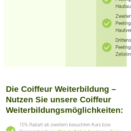
Hautau
Zweiten
Peeling
Hautve
Dritten
Peeling
Zellsti
Die Coiffeur Weiterbildung –
Nutzen Sie unsere Coiffeur
Weiterbildungsmöglichkeiten:
10% Rabatt ab zweitem besuchten Kurs bzw.