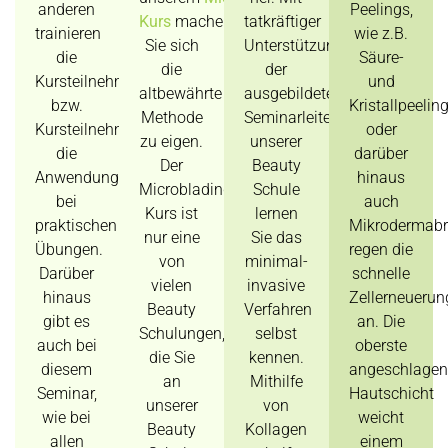
anderen
Peelings,
Kurs
machen
tatkräftiger
trainieren
wie z.B.
Sie sich
Unterstützung
die
Säure-
die
der
Kursteilnehmerinnen
und
altbewährte
ausgebildeten
bzw.
Kristallpeelin
Methode
Seminarleiter
Kursteilnehmer
oder
zu eigen.
unserer
die
darüber
Der
Beauty
Anwendung
hinaus
Microblading
Schule
bei
auch
Kurs ist
lernen
praktischen
Mikrodermabr
nur eine
Sie das
Übungen.
regen die
von
minimal-
Darüber
schnelle
vielen
invasive
hinaus
Zellerneuerun
Beauty
Verfahren
gibt es
an. Die
Schulungen,
selbst
auch bei
oberste
die Sie
kennen.
diesem
angeschlagen
an
Mithilfe
Seminar,
Hautschicht
unserer
von
wie bei
weicht
Beauty
Kollagen
allen
einem