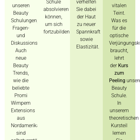
Schule
verhelfen
unseren
vitalen
absolvieren
Sie dabei
Beauty
Teint.
können,
der Haut
Schulungen,
Was es
um sich
zu neuer
Fragen-
für die
fortzubilden.
Spannkraft
und
optische
sowie
Diskussionsrunden.
Verjüngungsk
Elastizität.
Auch
braucht,
neue
lehrt
Beauty
der
Kurs
Trends,
zum
wie die
Peeling
unser
beliebte
Beauty
Promi
Schule.
Wimpern
In
Extensions
unserem
aus
theoretischen
Nordamerika,
Kursteil
sind
lernen