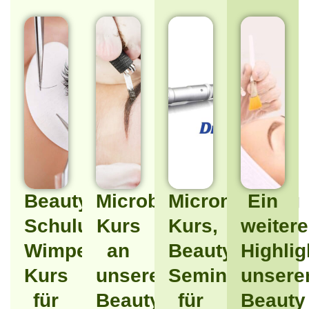
Beauty
Microblading
Microneedling
Ein
Schulungen:
Kurs
Kurs,
weiter
Wimpernverlängerung
an
Beauty
Highlig
Kurs
unserer
Seminare
unsere
für
Beauty
für
Beauty