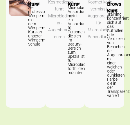
Kurs
Kurs
Brows
Lernen
Unsere
Sie
Microblading
Kurs
Unser
professionelle
Ausbildung
Training
Wimpernverlängerung
bietet
konzentriert
mit
ein
sich auf
dem
Ausbildungsprogramm
das
Wimpernverlängerung
für
Auffüllen
Kurs an
Personen,
oder
unserer
die sich
Verdicken
Wimpernverlängerung
im
von
Schule
Beauty-
Bereichen
Bereich
der
zum
Augenbraue
Spezialisten
mit
für
einer
Microblading
weichen
fortbilden
oder
möchten.
dunkleren
Farbe,
die in
der
Transparenz
variiert.