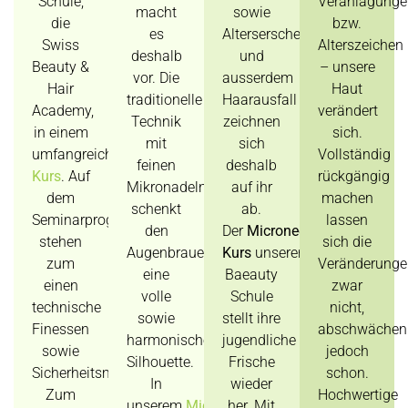
Schule,
Veranlagunge
macht
sowie
die
bzw.
es
Alterserscheinungen
Swiss
Alterszeichen
deshalb
und
Beauty &
– unsere
vor. Die
ausserdem
Hair
Haut
traditionelle
Haarausfall
Academy,
verändert
Technik
zeichnen
in einem
sich.
mit
sich
umfangreichen
Wimpernverlängerung
Vollständig
feinen
deshalb
Kurs
. Auf
rückgängig
Mikronadeln
auf ihr
dem
machen
schenkt
ab.
Seminarprogramm
lassen
den
Der
Microneedling
stehen
sich die
Augenbrauen
Kurs
unserer
zum
Veränderunge
eine
Baeauty
einen
zwar
volle
Schule
technische
nicht,
sowie
stellt ihre
Finessen
abschwächen
harmonische
jugendliche
sowie
jedoch
Silhouette.
Frische
Sicherheitsmassnahmen.
schon.
In
wieder
Zum
Hochwertige
unserem
Microblading
her. Mit