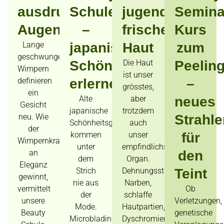
ausdrucksstarke
Schule
jugendlich-
Semina
Augen
–
frische
Kurs
Lange
japanische
Haut
zum
geschwungene
Schönheitskunst
Die Haut
Peelin
Wimpern
ist unser
definieren
erlernen
–
grösstes,
ein
Alte
aber
neues
Gesicht
japanische
trotzdem
neu. Wie
Strahle
Schönheitsgeheimnisse
auch
der
kommen
unser
für
Wimpernkranz
unter
empfindlichstes
an
den
dem
Organ.
Eleganz
Strich
Dehnungsstreifen,
Teint
gewinnt,
nie aus
Narben,
vermittelt
Ob
der
schlaffe
unsere
Verletzungen,
Mode.
Hautpartien,
Beauty
genetische
Microblading
Dyschromien