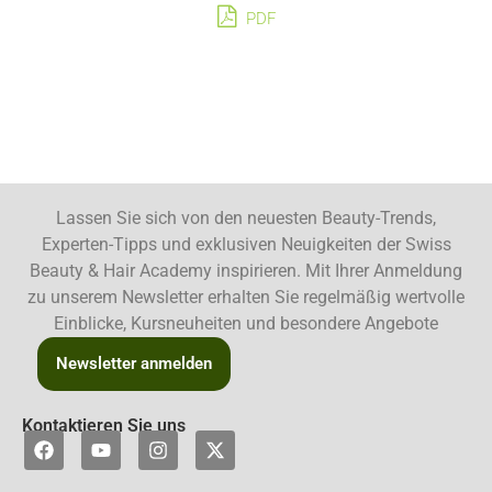
PDF
Lassen Sie sich von den neuesten Beauty-Trends,
Experten-Tipps und exklusiven Neuigkeiten der Swiss
Beauty & Hair Academy inspirieren. Mit Ihrer Anmeldung
zu unserem Newsletter erhalten Sie regelmäßig wertvolle
Einblicke, Kursneuheiten und besondere Angebote
Newsletter anmelden
Kontaktieren Sie uns
F
Y
I
X
a
o
n
-
c
u
s
t