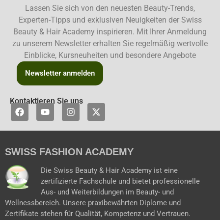
Lassen Sie sich von den neuesten Beauty-Trends,
Experten-Tipps und exklusiven Neuigkeiten der Swiss
Beauty & Hair Academy inspirieren. Mit Ihrer Anmeldung
zu unserem Newsletter erhalten Sie regelmäßig wertvolle
Einblicke, Kursneuheiten und besondere Angebote
Newsletter anmelden
Kontaktieren Sie uns
F
Y
I
X
a
o
n
-
c
u
s
t
e
t
t
w
b
u
a
i
SWISS FASHION ACADEMY
o
b
g
t
o
e
r
t
k
a
e
Die Swiss Beauty & Hair Academy ist eine
m
r
zertifizierte Fachschule und bietet professionelle
Aus- und Weiterbildungen im Beauty- und
Wellnessbereich. Unsere praxibewährten Diplome und
Zertifikate stehen für Qualität, Kompetenz und Vertrauen.