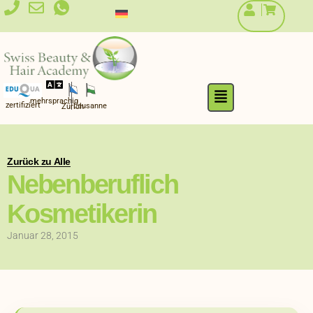
Zum
Inhalt
springen
Flyout
mehrsprachig
Menu
zertifiziert
Lausanne
Zürich
Zurück zu Alle
Nebenberuflich
Kosmetikerin
Januar 28, 2015