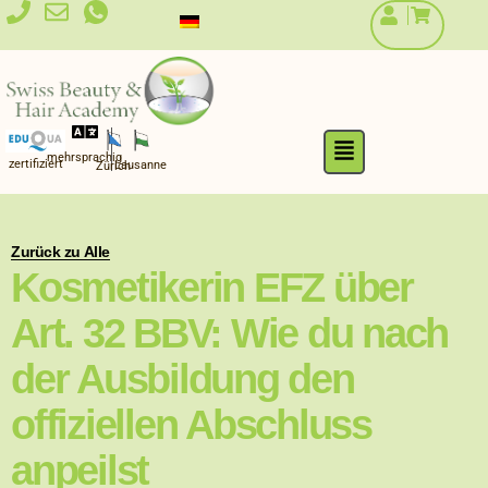
Zum
Inhalt
springen
Flyout
mehrsprachig
Menu
zertifiziert
Lausanne
Zürich
Zurück zu Alle
Kosmetikerin EFZ über
Art. 32 BBV: Wie du nach
der Ausbildung den
offiziellen Abschluss
anpeilst