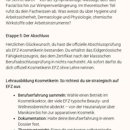
Facial bis hin zur Wimpernverlängerung. Im theoretischen Teil
rufst du dein Fachwissen ab. Was weisst du über Hygiene und
Arbeitssicherheit, Dermatologie und Physiologie, chemische
Wirkstoffe oder Arbeitsinstrumente?
Etappe 5: Der Abschluss
Herzlichen Glückwunsch, du hast die offizielle Abschlussprüfung
als EFZ-Kosmetikerin bestanden. Du erhältst das Eidgenössische
Fähigkeitszeugnis, das dem Zertifikat nach der klassischen
Berufsabschlussprüfung in nichts nachsteht. Ab sofort darfst du
dich offiziell Kosmetikerin EFZ ohne Lehre nennen.
Lehrausbildung Kosmetikerin: So richtest du sie strategisch auf
EFZ aus
Berufserfahrung sammeln:
Wähle einen Betrieb im
Kosmetiksektor, der viele EFZ-typische Beauty- und
Wellnessbereiche abdeckt – von der Hautanalyse über
Maniküre bis hin zur apparativen Kosmetik.
Dokumentation:
Halte deine Berufserfahrung in einem
Dossier fest.
Theorieunterricht:
Eigne dir am besten selbstständig