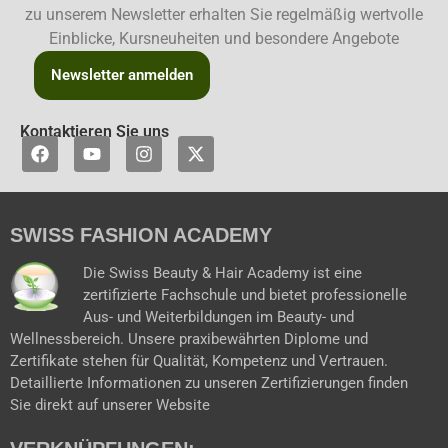
zu unserem Newsletter erhalten Sie regelmäßig wertvolle
Einblicke, Kursneuheiten und besondere Angebote
Newsletter anmelden
Kontaktieren Sie uns
F
Y
I
X
a
o
n
-
c
u
s
t
e
t
t
w
b
u
a
i
SWISS FASHION ACADEMY
o
b
g
t
o
e
r
t
k
a
e
Die Swiss Beauty & Hair Academy ist eine
m
r
zertifizierte Fachschule und bietet professionelle
Aus- und Weiterbildungen im Beauty- und
Wellnessbereich. Unsere praxibewährten Diplome und
Zertifikate stehen für Qualität, Kompetenz und Vertrauen.
Detaillierte Informationen zu unseren Zertifizierungen finden
Sie direkt auf unserer Website