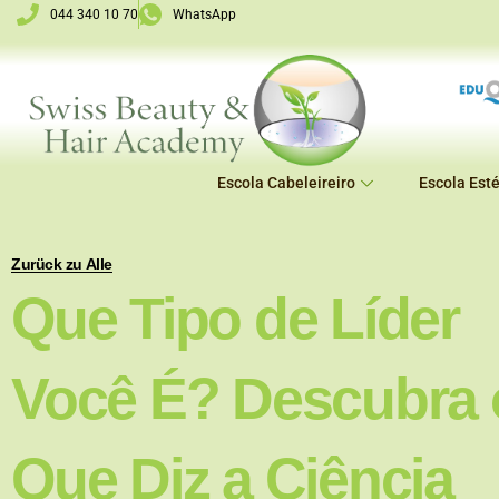
Skip
044 340 10 70
WhatsApp
to
content
Escola Cabeleireiro
Escola Esté
Zurück zu Alle
Que Tipo de Líder
Você É? Descubra 
Que Diz a Ciência