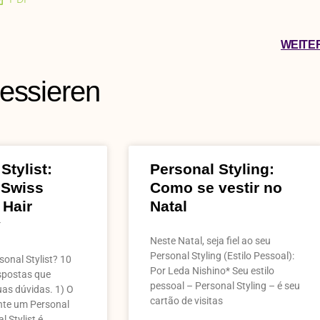
WEITE
ressieren
Stylist:
Personal Styling:
 Swiss
Como se vestir no
 Hair
Natal
y
Neste Natal, seja fiel ao seu
Personal Styling (Estilo Pessoal):
onal Stylist? 10
Por Leda Nishino* Seu estilo
spostas que
pessoal – Personal Styling – é seu
uas dúvidas. 1) O
cartão de visitas
nte um Personal
l Stylist é