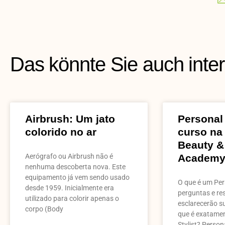
Das könnte Sie auch inte
Airbrush: Um jato
Personal 
colorido no ar
curso na
Beauty &
Aerógrafo ou Airbrush não é
Academ
nenhuma descoberta nova. Este
equipamento já vem sendo usado
O que é um Pers
desde 1959. Inicialmente era
perguntas e re
utilizado para colorir apenas o
esclarecerão s
corpo (Body
que é exatame
Stylist? Persona