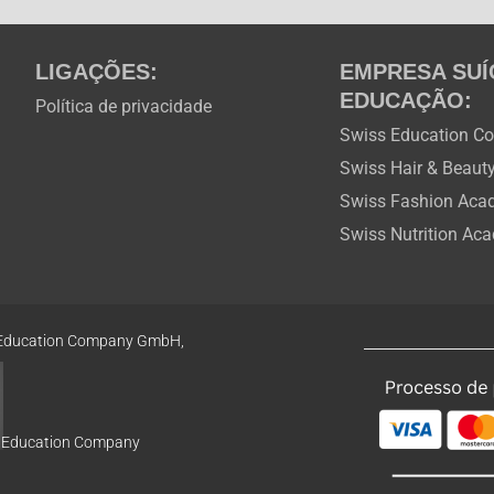
o
e
r
t
k
a
e
m
r
LIGAÇÕES:
EMPRESA SUÍ
EDUCAÇÃO:
Política de privacidade
Swiss Education C
Swiss Hair & Beau
Swiss Fashion Ac
Swiss Nutrition Ac
Education
Company GmbH,
s Education Company