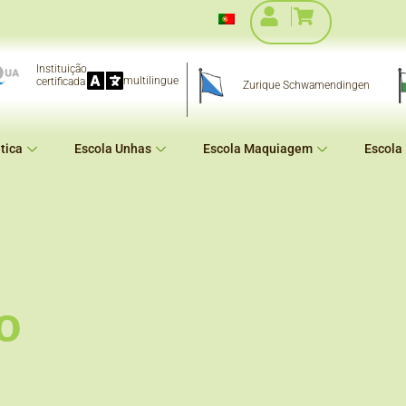
Instituição
multilingue
certificada
Zurique Schwamendingen
tica
Escola Unhas
Escola Maquiagem
Escola
o