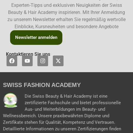
Experten-Tipps und exklusiven Neuigkeiten der Swiss
Beauty & Hair Academy inspirieren. Mit Ihrer Anmeldung
zu unserem Newsletter erhalten Sie regelmäßig wertvolle
Einblicke, Kursneuheiten und besondere Angebote
Newsletter anmelden
Kontaktieren Sie uns
F
Y
I
X
a
o
n
-
c
u
s
t
e
t
t
w
b
u
a
i
SWISS FASHION ACADEMY
o
b
g
t
o
e
r
t
k
a
e
Die Swiss Beauty & Hair Academy ist eine
m
r
zertifizierte Fachschule und bietet professionelle
Aus- und Weiterbildungen im Beauty- und
Wellnessbereich. Unsere praxibewährten Diplome und
Zertifikate stehen für Qualität, Kompetenz und Vertrauen.
Detaillierte Informationen zu unseren Zertifizierungen finden