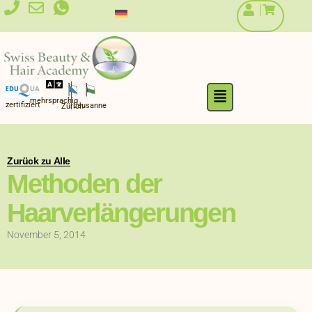
Zum
Inhalt
springen
Flyout
mehrsprachig
Menu
zertifiziert
Lausanne
Zürich
Zurück zu Alle
Methoden der
Haarverlängerungen
November 5, 2014