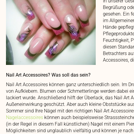
In unserer Ges
Begrüßung oder
gesehen. Ein f
im Allgemeinen
Hände gepfleg
Pflegeprodukte
Feuchtigkeit, 
diesen Standar
Betrachters auf
Accessoires, di
Nail Art Accessoires? Was soll das sein?
Nail Art Accessoires können ganz unterschiedlich sein. Im Dr
von Aufklebern. Blumen oder Schmetterlinge werden dabei ein
lackiert wurde. Anschließend hilft der Überlack, das Nail Art 
Außeneinwirkung geschützt. Aber auch kleine Obststücke aus
Sommer sind Ihre Nägel mit den richtigen Nail Art Accessoir
Nagelaccessoires
können auch beispielsweise Strasssteinche
(in der Regel in diesem Fall künstlichen) Nagel mit einem Pie
Möglichkeiten sind unglaublich vielfältig und können je nac