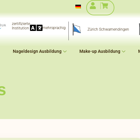
zertifizierte
mehrsprachig
Institution
Zürich Schwamendingen
Nageldesign Ausbildung
Make-up Ausbildung
s