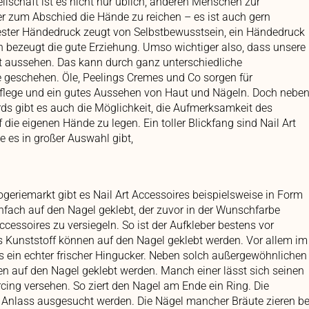
ellschaft ist es nicht nur üblich, anderen Menschen zur
 zum Abschied die Hände zu reichen – es ist auch gern
ester Händedruck zeugt von Selbstbewusstsein, ein Händedruck
 bezeugt die gute Erziehung. Umso wichtiger also, dass unsere
t aussehen. Das kann durch ganz unterschiedliche
 geschehen. Öle, Peelings Cremes und Co sorgen für
Pflege und ein gutes Aussehen von Haut und Nägeln. Doch nebe
ds gibt es auch die Möglichkeit, die Aufmerksamkeit des
 die eigenen Hände zu legen. Ein toller Blickfang sind Nail Art
e es in großer Auswahl gibt,
ogeriemarkt gibt es Nail Art Accessoires beispielsweise in Form
fach auf den Nagel geklebt, der zuvor in der Wunschfarbe
Accessoires zu versiegeln. So ist der Aufkleber bestens vor
 Kunststoff können auf den Nagel geklebt werden. Vor allem im
es ein echter frischer Hingucker. Neben solch außergewöhnlichen
n auf den Nagel geklebt werden. Manch einer lässt sich seinen
rcing versehen. So ziert den Nagel am Ende ein Ring. Die
h Anlass ausgesucht werden. Die Nägel mancher Bräute zieren be