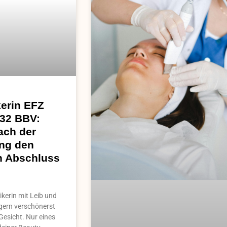
erin EFZ
 32 BBV:
ach der
ng den
en Abschluss
kerin mit Leib und
 gern verschönerst
Gesicht. Nur eines