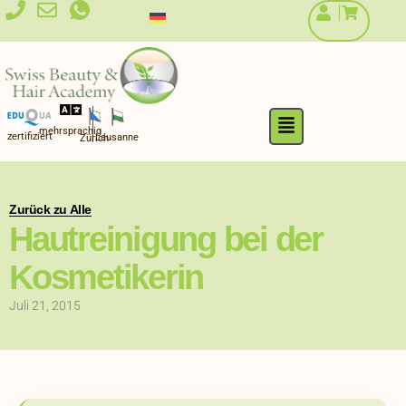
Zum
Inhalt
springen
Flyout
mehrsprachig
Menu
zertifiziert
Lausanne
Zürich
Zurück zu Alle
Hautreinigung bei der
Kosmetikerin
Juli 21, 2015