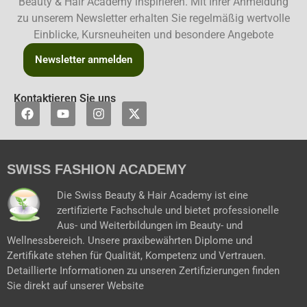
Beauty & Hair Academy inspirieren. Mit Ihrer Anmeldung
zu unserem Newsletter erhalten Sie regelmäßig wertvolle
Einblicke, Kursneuheiten und besondere Angebote
Newsletter anmelden
Kontaktieren Sie uns
F
Y
I
X
a
o
n
-
c
u
s
t
e
t
t
w
b
u
a
i
SWISS FASHION ACADEMY
o
b
g
t
o
e
r
t
k
a
e
Die Swiss Beauty & Hair Academy ist eine
m
r
zertifizierte Fachschule und bietet professionelle
Aus- und Weiterbildungen im Beauty- und
Wellnessbereich. Unsere praxibewährten Diplome und
Zertifikate stehen für Qualität, Kompetenz und Vertrauen.
Detaillierte Informationen zu unseren Zertifizierungen finden
Sie direkt auf unserer Website