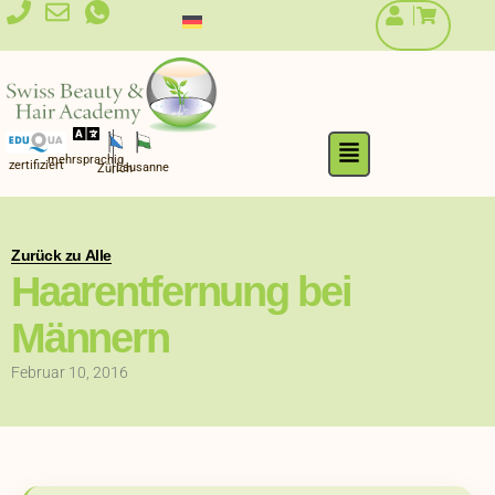
Zum
Inhalt
springen
Flyout
mehrsprachig
Menu
zertifiziert
Lausanne
Zürich
Zurück zu Alle
Haarentfernung bei
Männern
Februar 10, 2016