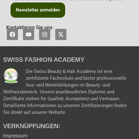
Newsletter anmelden
Kontaktieren Sie uns
F
Y
I
X
a
o
n
-
c
u
s
t
e
t
t
w
b
u
a
i
SWISS FASHION ACADEMY
o
b
g
t
o
e
r
t
k
a
e
Die Swiss Beauty & Hair Academy ist eine
m
r
zertifizierte Fachschule und bietet professionelle
Aus- und Weiterbildungen im Beauty- und
Wellnessbereich. Unsere praxibewährten Diplome und
Zertifikate stehen für Qualität, Kompetenz und Vertrauen.
Detaillierte Informationen zu unseren Zertifizierungen finden
Sie direkt auf unserer Website
VERKNÜPFUNGEN:
Impressum