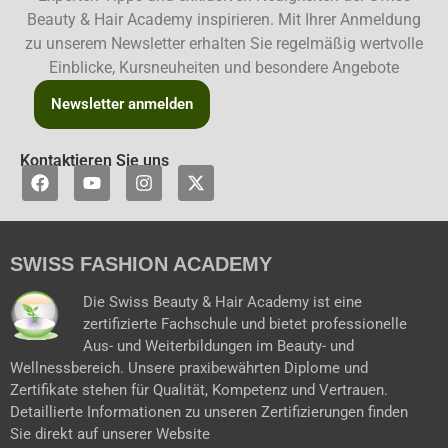
Beauty & Hair Academy inspirieren. Mit Ihrer Anmeldung
zu unserem Newsletter erhalten Sie regelmäßig wertvolle
Einblicke, Kursneuheiten und besondere Angebote
Newsletter anmelden
Kontaktieren Sie uns
F
Y
I
X
a
o
n
-
c
u
s
t
e
t
t
w
b
u
a
i
SWISS FASHION ACADEMY
o
b
g
t
o
e
r
t
k
a
e
Die Swiss Beauty & Hair Academy ist eine
m
r
zertifizierte Fachschule und bietet professionelle
Aus- und Weiterbildungen im Beauty- und
Wellnessbereich. Unsere praxibewährten Diplome und
Zertifikate stehen für Qualität, Kompetenz und Vertrauen.
Detaillierte Informationen zu unseren Zertifizierungen finden
Sie direkt auf unserer Website