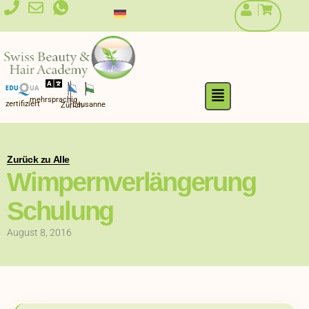
Zum
Inhalt
springen
Flyout
mehrsprachig
Menu
zertifiziert
Lausanne
Zürich
Zurück zu Alle
Wimpernverlängerung
Schulung
August 8, 2016