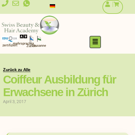
Zum
Inhalt
springen
Flyout
mehrsprachig
Menu
zertifiziert
Lausanne
Zürich
Zurück zu Alle
Coiffeur Ausbildung für
Erwachsene in Zürich
April 3, 2017