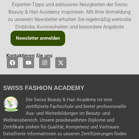
Experten-Tipps und exklusiven Neuigkeiten der Swiss
Beauty & Hair Academy inspirieren. Mit Ihrer Anmeldung
zu unserem Newsletter erhalten Sie regelmäßig wertvolle
Einblicke, Kursneuheiten und besondere Angebote
Newsletter anmelden
Kontaktieren Sie uns
F
Y
I
X
a
o
n
-
c
u
s
t
e
t
t
w
b
u
a
i
SWISS FASHION ACADEMY
o
b
g
t
o
e
r
t
k
a
e
Die Swiss Beauty & Hair Academy ist eine
m
r
zertifizierte Fachschule und bietet professionelle
Aus- und Weiterbildungen im Beauty- und
Wellnessbereich. Unsere praxibewährten Diplome und
Zertifikate stehen für Qualität, Kompetenz und Vertrauen.
Detaillierte Informationen zu unseren Zertifizierungen finden