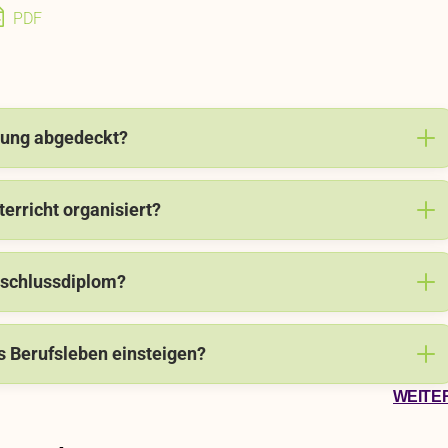
PDF
ldung abgedeckt?
terricht organisiert?
Abschlussdiplom?
s Berufsleben einsteigen?
WEITE