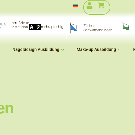
zertifizierte
Zürich
mehrsprachig
Institution
Schwamendingen
Nageldesign Ausbildung
Make-up Ausbildung
en