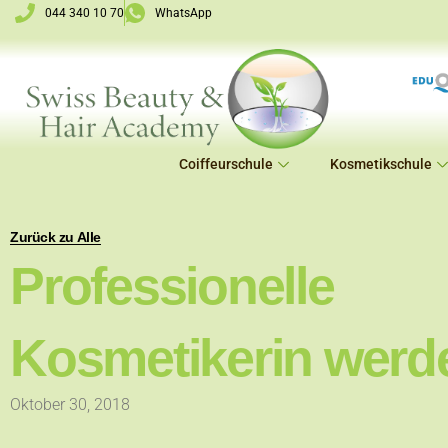
Zum
044 340 10 70
WhatsApp
Inhalt
springen
Coiffeurschule
Kosmetikschule
Zurück zu Alle
Professionelle
Kosmetikerin werd
Oktober 30, 2018