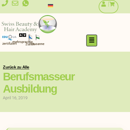
Zum
Inhalt
springen
Flyout
mehrsprachig
Menu
zertifiziert
Lausanne
Zürich
Zurück zu Alle
Berufsmasseur
Ausbildung
April 16, 2019