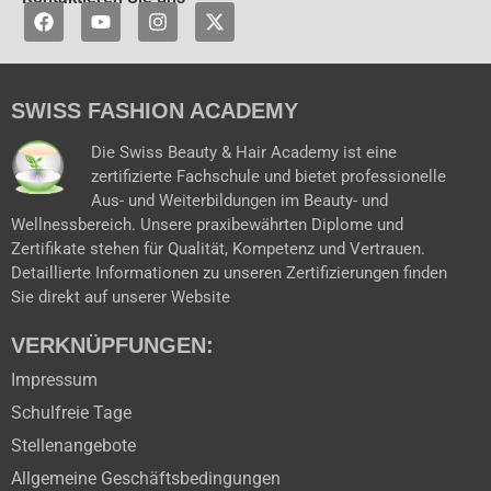
F
Y
I
X
a
o
n
-
c
u
s
t
e
t
t
w
b
u
a
i
SWISS FASHION ACADEMY
o
b
g
t
o
e
r
t
k
a
e
Die Swiss Beauty & Hair Academy ist eine
m
r
zertifizierte Fachschule und bietet professionelle
Aus- und Weiterbildungen im Beauty- und
Wellnessbereich. Unsere praxibewährten Diplome und
Zertifikate stehen für Qualität, Kompetenz und Vertrauen.
Detaillierte Informationen zu unseren Zertifizierungen finden
Sie direkt auf unserer Website
VERKNÜPFUNGEN:
Impressum
Schulfreie Tage
Stellenangebote
Allgemeine Geschäftsbedingungen