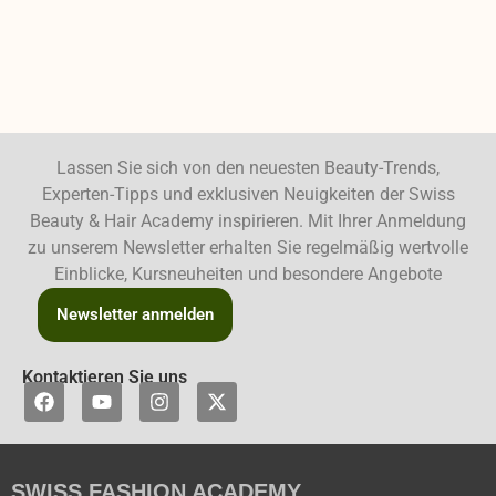
Lassen Sie sich von den neuesten Beauty-Trends,
Experten-Tipps und exklusiven Neuigkeiten der Swiss
Beauty & Hair Academy inspirieren. Mit Ihrer Anmeldung
zu unserem Newsletter erhalten Sie regelmäßig wertvolle
Einblicke, Kursneuheiten und besondere Angebote
Newsletter anmelden
Kontaktieren Sie uns
F
Y
I
X
a
o
n
-
c
u
s
t
e
t
t
w
b
u
a
i
SWISS FASHION ACADEMY
o
b
g
t