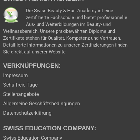
o
e
r
t
k
a
e
Die Swiss Beauty & Hair Academy ist eine
m
r
zertifizierte Fachschule und bietet professionelle
Aus- und Weiterbildungen im Beauty- und
Wellnessbereich. Unsere praxibewährten Diplome und
Zertifikate stehen für Qualität, Kompetenz und Vertrauen.
Detaillierte Informationen zu unseren Zertifizierungen finden
Sie direkt auf unserer Website
VERKNÜPFUNGEN:
Impressum
Schulfreie Tage
Stellenangebote
Allgemeine Geschäftsbedingungen
Datenschutzerklärung
SWISS EDUCATION COMPANY:
Swiss Education Company