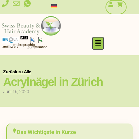
Zum
Inhalt
springen
Flyout
mehrsprachig
Menu
zertifiziert
Lausanne
Zürich
Zurück zu Alle
Acrylnägel in Zürich
Juni 16, 2020
Das Wichtigste in Kürze