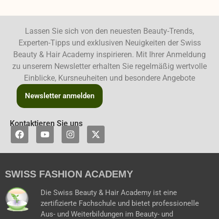
Lassen Sie sich von den neuesten Beauty-Trends,
Experten-Tipps und exklusiven Neuigkeiten der Swiss
Beauty & Hair Academy inspirieren. Mit Ihrer Anmeldung
zu unserem Newsletter erhalten Sie regelmäßig wertvolle
Einblicke, Kursneuheiten und besondere Angebote
Newsletter anmelden
Kontaktieren Sie uns
F
Y
I
X
a
o
n
-
c
u
s
t
e
t
t
w
b
u
a
i
SWISS FASHION ACADEMY
o
b
g
t
o
e
r
t
k
a
e
Die Swiss Beauty & Hair Academy ist eine
m
r
zertifizierte Fachschule und bietet professionelle
Aus- und Weiterbildungen im Beauty- und