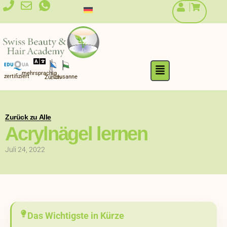
Zum
Inhalt
springen
Flyout
mehrsprachig
Menu
zertifiziert
Lausanne
Zürich
Zurück zu Alle
Acrylnägel lernen
Juli 24, 2022
Das Wichtigste in Kürze