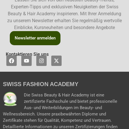
Experten-Tipps und exklusiven Neuigkeiten der Swiss
Beauty & Hair Academy inspirieren. Mit Ihrer Anmeldung
zu unserem Newsletter erhalten Sie regelmäßig wertvolle
Einblicke, Kursneuheiten und besondere Angebote
Newsletter anmelden
Kontaktieren Sie uns
F
Y
I
X
a
o
n
-
c
u
s
t
e
t
t
w
b
u
a
i
SWISS FASHION ACADEMY
o
b
g
t
o
e
r
t
k
a
e
Die Swiss Beauty & Hair Academy ist eine
m
r
zertifizierte Fachschule und bietet professionelle
Aus- und Weiterbildungen im Beauty- und
Wellnessbereich. Unsere praxibewährten Diplome und
Zertifikate stehen für Qualität, Kompetenz und Vertrauen.
Detaillierte Informationen zu unseren Zertifizierungen finden