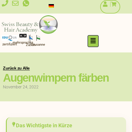
Zum
Inhalt
springen
Flyout
mehrsprachig
Menu
zertifiziert
Lausanne
Zürich
Zurück zu Alle
Augenwimpern färben
November 24, 2022
Das Wichtigste in Kürze