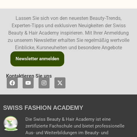
Lassen Sie sich von den neuesten Beauty-Trends,
Experten-Tipps und exklusiven Neuigkeiten der Swiss
Beauty & Hair Academy inspirieren. Mit Ihrer Anmeldung
zu unserem Newsletter erhalten Sie regelmäßig wertvolle
Einblicke, Kursneuheiten und besondere Angebote
Newsletter anmelden
Kontaktieren Sie uns
F
Y
I
X
a
o
n
-
c
u
s
t
e
t
t
w
b
u
a
i
SWISS FASHION ACADEMY
o
b
g
t
o
e
r
t
k
a
e
Die Swiss Beauty & Hair Academy ist eine
m
r
zertifizierte Fachschule und bietet professionelle
Aus- und Weiterbildungen im Beauty- und