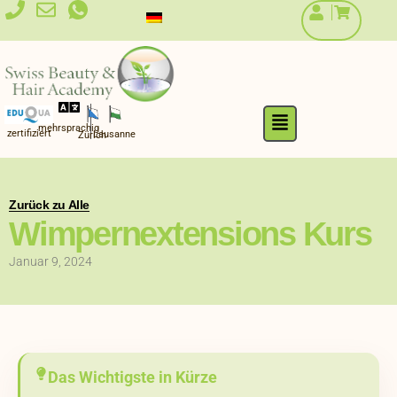
Zum
Inhalt
springen
Flyout
mehrsprachig
Menu
zertifiziert
Lausanne
Zürich
Zurück zu Alle
Wimpernextensions Kurs
Januar 9, 2024
Das Wichtigste in Kürze