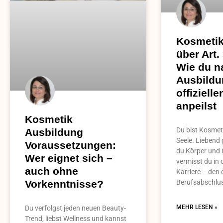
Kosmetik
über Art.
Wie du n
Ausbildu
offiziell
anpeilst
Kosmetik
Du bist Kosmeti
Ausbildung
Seele. Liebend
Voraussetzungen:
du Körper und 
Wer eignet sich –
vermisst du in 
auch ohne
Karriere – den o
Berufsabschlu
Vorkenntnisse?
MEHR LESEN »
Du verfolgst jeden neuen Beauty-
Trend, liebst Wellness und kannst