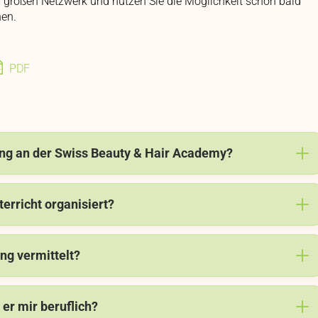
em großen Netzwerk und nutzen Sie die Möglichkeit schon bald
nen.
PDF
ung an der Swiss Beauty & Hair Academy?
terricht organisiert?
ng vermittelt?
er mir beruflich?