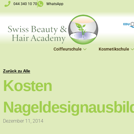
Zum
044 340 10 70
WhatsApp
Inhalt
springen
Coiffeurschule
Kosmetikschule
Zurück zu Alle
Kosten
Nageldesignausbil
Dezember 11, 2014