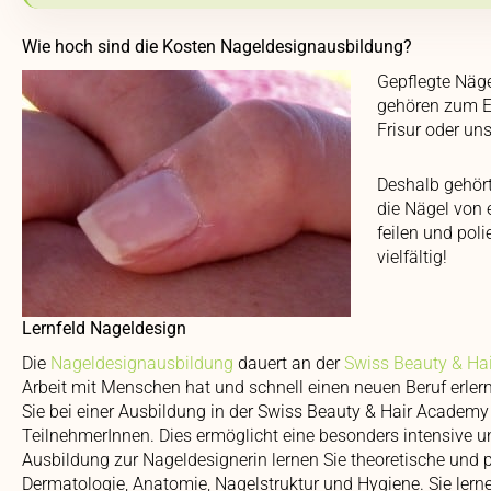
Wie hoch sind die Kosten Nageldesignausbildung?
Gepflegte Näge
gehören zum E
Frisur oder un
Deshalb gehört
die Nägel von 
feilen und poli
vielfältig!
Lernfeld Nageldesign
Die
Nageldesignausbildung
dauert an der
Swiss Beauty & Ha
Arbeit mit Menschen hat und schnell einen neuen Beruf erle
Sie bei einer Ausbildung in der Swiss Beauty & Hair Academy
TeilnehmerInnen. Dies ermöglicht eine besonders intensive u
Ausbildung zur Nageldesignerin lernen Sie theoretische und 
Dermatologie, Anatomie, Nagelstruktur und Hygiene. Sie lern