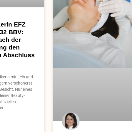
erin EFZ
 32 BBV:
ach der
ng den
en Abschluss
kerin mit Leib und
 gern verschönerst
Gesicht. Nur eines
deiner Beauty-
ffiziellen
ss.