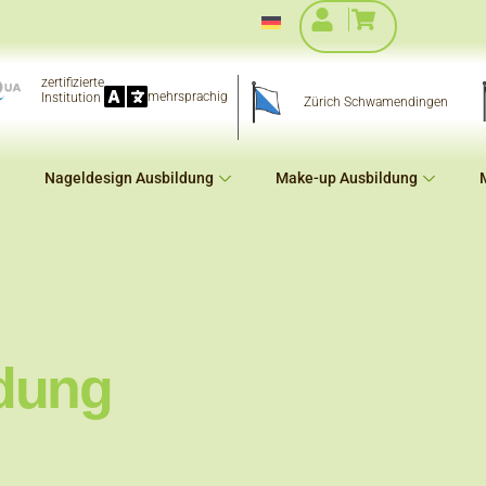
zertifizierte
mehrsprachig
Institution
Zürich Schwamendingen
Nageldesign Ausbildung
Make-up Ausbildung
dung