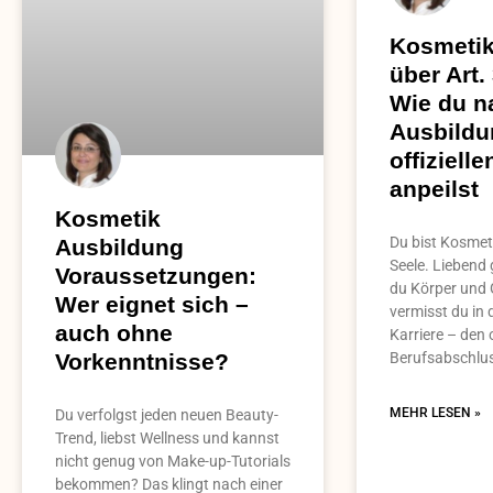
Kosmetik
über Art.
Wie du n
Ausbildu
offiziell
anpeilst
Kosmetik
Du bist Kosmeti
Ausbildung
Seele. Liebend
Voraussetzungen:
du Körper und 
Wer eignet sich –
vermisst du in 
auch ohne
Karriere – den o
Berufsabschlu
Vorkenntnisse?
MEHR LESEN »
Du verfolgst jeden neuen Beauty-
Trend, liebst Wellness und kannst
nicht genug von Make-up-Tutorials
bekommen? Das klingt nach einer