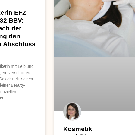
erin EFZ
 32 BBV:
ach der
ng den
en Abschluss
kerin mit Leib und
 gern verschönerst
Gesicht. Nur eines
deiner Beauty-
ffiziellen
ss.
Kosmetik