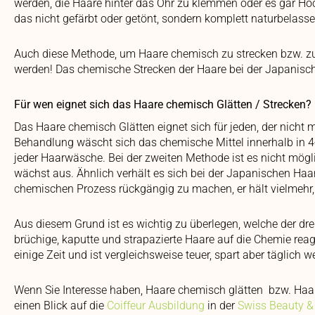
werden, die Haare hinter das Ohr zu klemmen oder es gar Hoc
das nicht gefärbt oder getönt, sondern komplett naturbelassen
Auch diese Methode, um Haare chemisch zu strecken bzw. zu 
werden! Das chemische Strecken der Haare bei der Japanisch
Für wen eignet sich das Haare chemisch Glätten / Strecken?
Das Haare chemisch Glätten eignet sich für jeden, der nicht me
Behandlung wäscht sich das chemische Mittel innerhalb in 4-
jeder Haarwäsche. Bei der zweiten Methode ist es nicht mö
wächst aus. Ähnlich verhält es sich bei der Japanischen Haar
chemischen Prozess rückgängig zu machen, er hält vielmehr, 
Aus diesem Grund ist es wichtig zu überlegen, welche der d
brüchige, kaputte und strapazierte Haare auf die Chemie rea
einige Zeit und ist vergleichsweise teuer, spart aber täglich we
Wenn Sie Interesse haben, Haare chemisch glätten bzw. Haar
einen Blick auf die
Coiffeur Ausbildung
in der
Swiss Beauty &