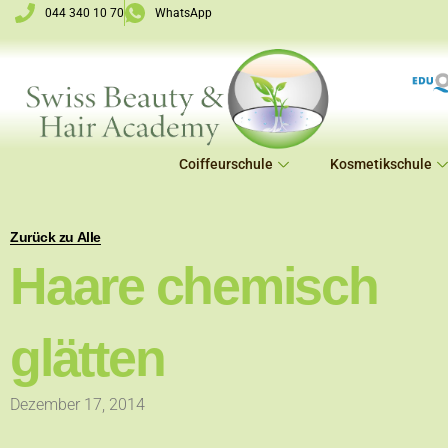
Zum
044 340 10 70
WhatsApp
Inhalt
springen
Coiffeurschule
Kosmetikschule
Zurück zu Alle
Haare chemisch
glätten
Dezember 17, 2014