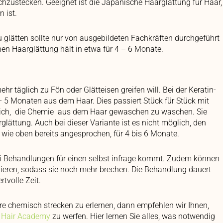
hzustecken. Geeignet ist die Japanische Haarglättung für Haar,
 ist.
glätten sollte nur von ausgebildeten Fachkräften durchgeführt
en Haarglättung hält in etwa für 4 – 6 Monate.
hr täglich zu Fön oder Glätteisen greifen will. Bei der Keratin-
 5 Monaten aus dem Haar. Dies passiert Stück für Stück mit
glich, die Chemie aus dem Haar gewaschen zu waschen. Sie
glättung. Auch bei dieser Variante ist es nicht möglich, den
wie oben bereits angesprochen, für 4 bis 6 Monate.
rei Behandlungen für einen selbst infrage kommt. Zudem können
gieren, sodass sie noch mehr brechen. Die Behandlung dauert
rtvolle Zeit.
e chemisch strecken zu erlernen, dann empfehlen wir Ihnen,
 Hair Academy
zu werfen. Hier lernen Sie alles, was notwendig