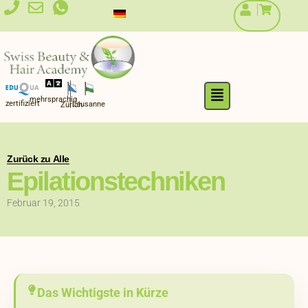
Zum
Inhalt
springen
Flyout
mehrsprachig
Menu
zertifiziert
Lausanne
Zürich
Zurück zu Alle
Epilationstechniken
Februar 19, 2015
Das Wichtigste in Kürze