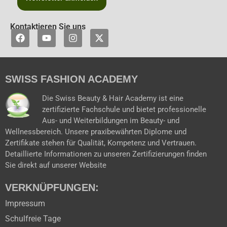
Kontaktieren Sie uns
F
Y
I
X
a
o
n
-
c
u
s
t
e
t
t
w
b
u
a
i
SWISS FASHION ACADEMY
o
b
g
t
o
e
r
t
k
a
e
Die Swiss Beauty & Hair Academy ist eine
m
r
zertifizierte Fachschule und bietet professionelle
Aus- und Weiterbildungen im Beauty- und
Wellnessbereich. Unsere praxibewährten Diplome und
Zertifikate stehen für Qualität, Kompetenz und Vertrauen.
Detaillierte Informationen zu unseren Zertifizierungen finden
Sie direkt auf unserer Website
VERKNÜPFUNGEN:
Impressum
Schulfreie Tage