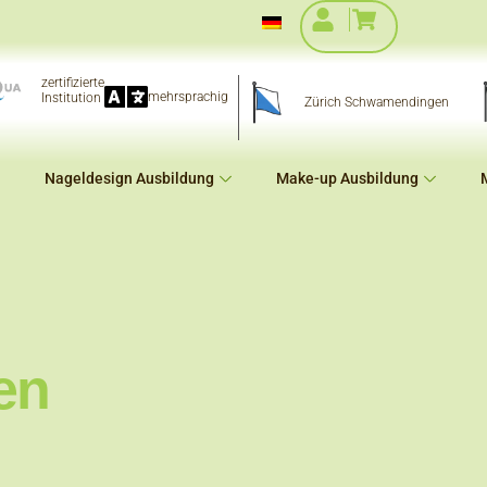
zertifizierte
mehrsprachig
Institution
Zürich Schwamendingen
Nageldesign Ausbildung
Make-up Ausbildung
en