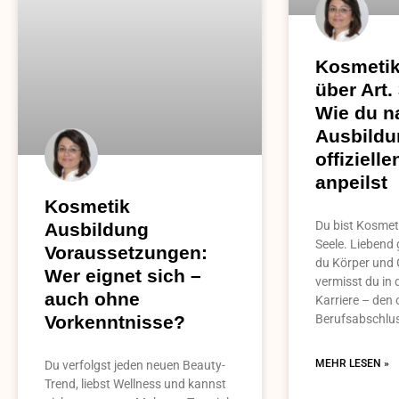
Kosmetik
über Art.
Wie du n
Ausbildu
offiziell
anpeilst
Kosmetik
Du bist Kosmeti
Ausbildung
Seele. Liebend
Voraussetzungen:
du Körper und 
Wer eignet sich –
vermisst du in 
auch ohne
Karriere – den o
Berufsabschlu
Vorkenntnisse?
MEHR LESEN »
Du verfolgst jeden neuen Beauty-
Trend, liebst Wellness und kannst