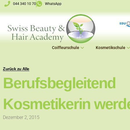
Zum
044 340 10 70
WhatsApp
Inhalt
springen
Coiffeurschule
Kosmetikschule
Zurück zu Alle
Berufsbegleitend
Kosmetikerin werd
Dezember 2, 2015