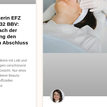
erin EFZ
 32 BBV:
ach der
ng den
en Abschluss
kerin mit Leib und
 gern verschönerst
Gesicht. Nur eines
deiner Beauty-
ffiziellen
ss.