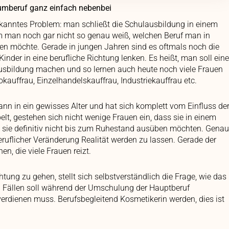
aumberuf ganz einfach nebenbei
bekanntes Problem: man schließt die Schulausbildung in einem
em man noch gar nicht so genau weiß, welchen Beruf man in
n möchte. Gerade in jungen Jahren sind es oftmals noch die
e Kinder in eine berufliche Richtung lenken. Es heißt, man soll eine
usbildung machen und so lernen auch heute noch viele Frauen
okauffrau, Einzelhandelskauffrau, Industriekauffrau etc.
 in ein gewisses Alter und hat sich komplett vom Einfluss de
elt, gestehen sich nicht wenige Frauen ein, dass sie in einem
n sie definitiv nicht bis zum Ruhestand ausüben möchten. Genau
uflicher Veränderung Realität werden zu lassen. Gerade der
en, die viele Frauen reizt.
tung zu gehen, stellt sich selbstverständlich die Frage, wie das
 Fällen soll während der Umschulung der Hauptberuf
verdienen muss. Berufsbegleitend Kosmetikerin werden, dies ist