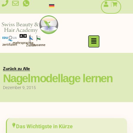
Zum
Inhalt
springen
Flyout
mehrsprachig
Menu
zertifiziert
Lausanne
Zürich
Zurück zu Alle
Nagelmodellage lernen
Dezember 9, 2015
Das Wichtigste in Kürze