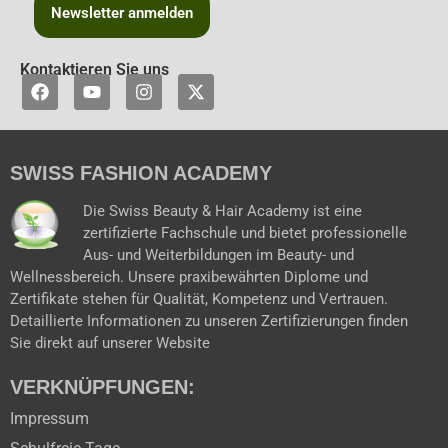
Newsletter anmelden
Kontaktieren Sie uns
F
Y
I
X
a
o
n
-
c
u
s
t
e
t
t
w
b
u
a
i
SWISS FASHION ACADEMY
o
b
g
t
o
e
r
t
k
a
e
Die Swiss Beauty & Hair Academy ist eine
m
r
zertifizierte Fachschule und bietet professionelle
Aus- und Weiterbildungen im Beauty- und
Wellnessbereich. Unsere praxibewährten Diplome und
Zertifikate stehen für Qualität, Kompetenz und Vertrauen.
Detaillierte Informationen zu unseren Zertifizierungen finden
Sie direkt auf unserer Website
VERKNÜPFUNGEN:
Impressum